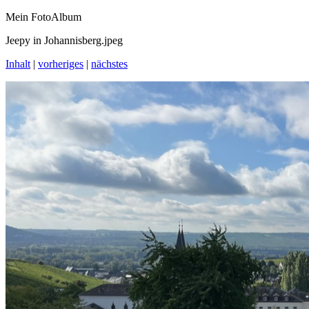
Mein FotoAlbum
Jeepy in Johannisberg.jpeg
Inhalt
|
vorheriges
|
nächstes